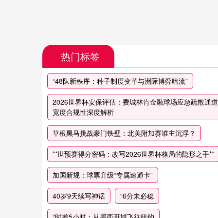
热门标签
“48队新秩序：种子制度变革与洲际博弈暗流”
2026世界杯安保评估：费城林肯金融球场应急疏散通道
宽度合规性深度解析
草根黑马挑战豪门铁壁：北美附加赛谁主沉浮？
**世预赛得分密码：改写2026世界杯格局的隐形之手**
加国新规：球票升级“专属速通卡”
40岁9天续写神话
“6分未必稳
“时差5小时：从墨西哥城飞往纽约