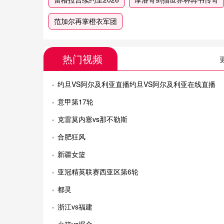
范加尔再掌橙衣军团
热门视频
约旦VS阿尔及利亚直播约旦VS阿尔及利亚在线直播
意甲第17轮
克雷莫内塞vs那不勒斯
合肥狂风
新疆女篮
亚冠精英联赛西亚区第6轮
都灵
浙江vs福建