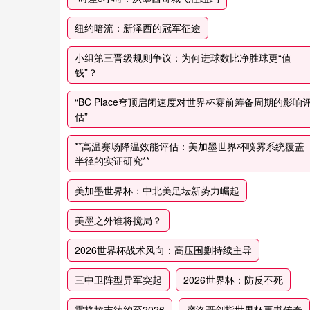
纽约暗流：新泽西的冠军征途
小组第三晋级规则争议：为何进球数比净胜球更“值
钱”？
“BC Place穹顶启闭速度对世界杯赛前筹备周期的影响
估”
**高温赛场降温效能评估：美加墨世界杯喷雾系统覆盖
半径的实证研究**
美加墨世界杯：中北美足坛新势力崛起
美墨之外谁将搅局？
2026世界杯战术风向：高压围剿持续主导
三中卫阵型异军突起
2026世界杯：防反不死
雷格拉吉续约至2026
摩洛哥剑指世界杯再书传奇