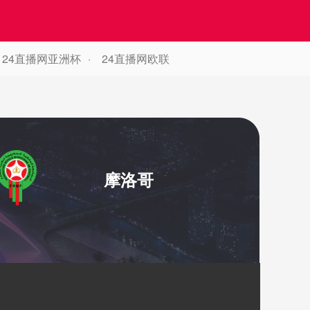
24直播网亚洲杯
24直播网欧联
摩洛哥