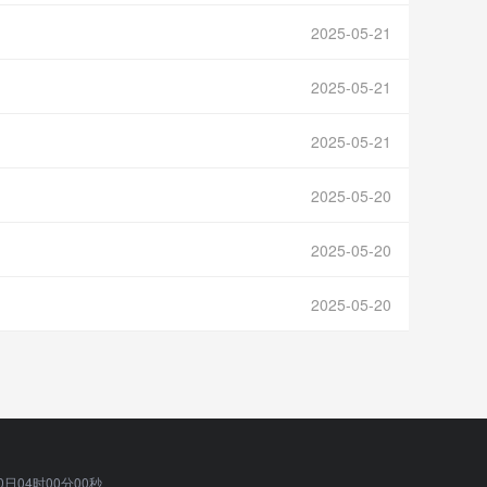
2025-05-21
2025-05-21
2025-05-21
2025-05-20
2025-05-20
2025-05-20
04时00分00秒