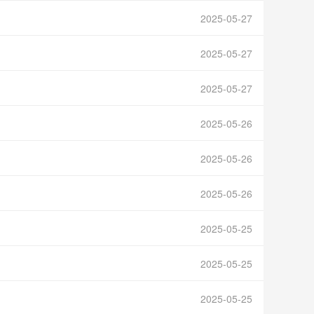
2025-05-27
2025-05-27
2025-05-27
2025-05-26
2025-05-26
2025-05-26
2025-05-25
2025-05-25
2025-05-25