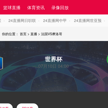
篮球直播
体育资讯
录像回放
联
24直播网日职联
24直播网中甲
24直播网世亚预
你的位置：
首页
>
直播
>
法国VS摩洛哥
世界杯
07月10日 04:00