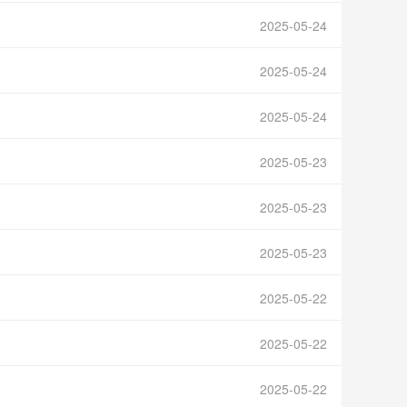
2025-05-24
2025-05-24
2025-05-24
2025-05-23
2025-05-23
2025-05-23
2025-05-22
2025-05-22
2025-05-22