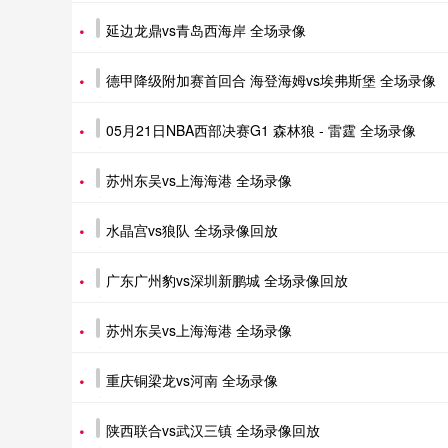
延边龙鼎vs青岛西海岸 全场录像
德甲降级附加赛首回合 海登海姆vs埃弗斯堡 全场录像
05月21日NBA西部决赛G1 森林狼 - 雷霆 全场录像
苏州东吴vs上海海港 全场录像
水晶宫vs狼队 全场录像回放
广东广州豹vs深圳新鹏城 全场录像回放
苏州东吴vs上海海港 全场录像
重庆铜梁龙vs河南 全场录像
陕西联合vs武汉三镇 全场录像回放