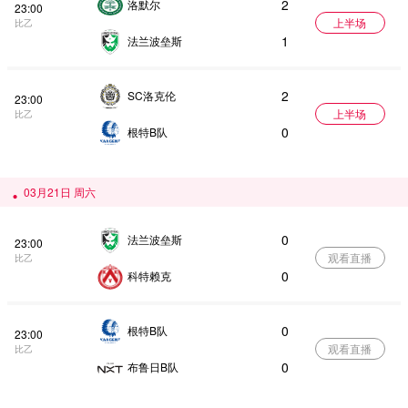
2
洛默尔
23:00
上半场
比乙
1
法兰波垒斯
2
SC洛克伦
23:00
上半场
比乙
0
根特B队
03月21日 周六
0
法兰波垒斯
23:00
观看直播
比乙
0
科特赖克
0
根特B队
23:00
观看直播
比乙
0
布鲁日B队