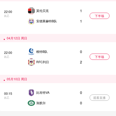
1
莫伦贝克
22:00
下半场
比乙
1
安德莱赫特B队
04月12日 周日
0
根特B队
22:00
下半场
比乙
2
RFC列日
05月10日 周日
0
比肖特VA
00:15
观看直播
比乙
0
洛默尔