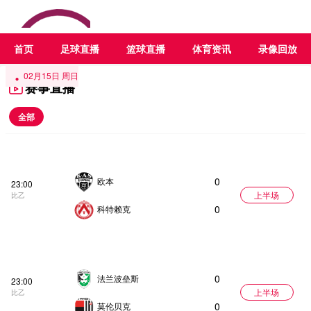
首页
足球直播
篮球直播
体育资讯
录像回放
02月07日 周六
02月08日 周日
02月14日 周六
02月15日 周日
赛事直播
全部
0
欧本
23:00
上半场
比乙
0
科特赖克
0
法兰波垒斯
23:00
上半场
比乙
0
莫伦贝克