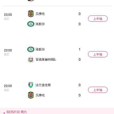
0
贝弗伦
23:00
上半场
比乙
0
洛默尔
1
洛默尔
23:00
上半场
比乙
0
安德莱赫特B队
0
法兰波垒斯
23:00
上半场
比乙
0
贝弗伦
02月21日 周六