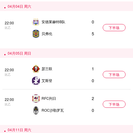
04月04日 周六
0
安德莱赫特B队
22:00
下半场
比乙
5
贝弗伦
04月05日 周日
1
瑟兰联
22:00
下半场
比乙
0
艾斯登
2
RFC列日
22:00
下半场
比乙
0
ROC沙勒罗瓦
04月11日 周六