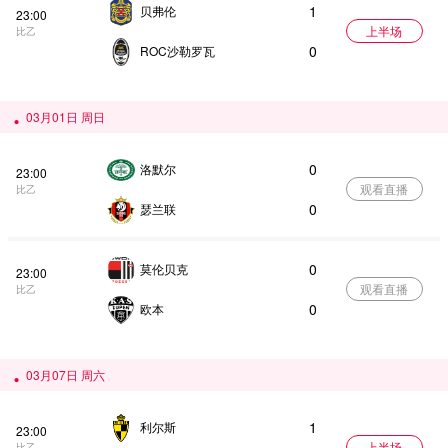
1
贝弗伦
23:00
上半场
比乙
0
ROC沙勒罗瓦
03月01日 周日
0
洛默尔
23:00
观看直播
比乙
0
瑟兰联
0
莫伦贝克
23:00
观看直播
比乙
0
欧本
03月07日 周六
1
利尔斯
23:00
上半场
比乙