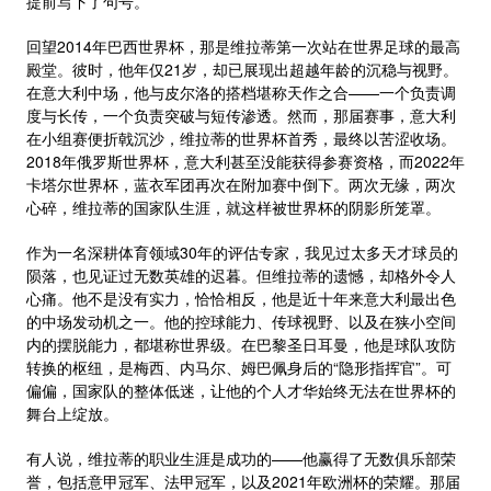
提前写下了句号。
回望2014年巴西世界杯，那是维拉蒂第一次站在世界足球的最高
殿堂。彼时，他年仅21岁，却已展现出超越年龄的沉稳与视野。
在意大利中场，他与皮尔洛的搭档堪称天作之合——一个负责调
度与长传，一个负责突破与短传渗透。然而，那届赛事，意大利
在小组赛便折戟沉沙，维拉蒂的世界杯首秀，最终以苦涩收场。
2018年俄罗斯世界杯，意大利甚至没能获得参赛资格，而2022年
卡塔尔世界杯，蓝衣军团再次在附加赛中倒下。两次无缘，两次
心碎，维拉蒂的国家队生涯，就这样被世界杯的阴影所笼罩。
作为一名深耕体育领域30年的评估专家，我见过太多天才球员的
陨落，也见证过无数英雄的迟暮。但维拉蒂的遗憾，却格外令人
心痛。他不是没有实力，恰恰相反，他是近十年来意大利最出色
的中场发动机之一。他的控球能力、传球视野、以及在狭小空间
内的摆脱能力，都堪称世界级。在巴黎圣日耳曼，他是球队攻防
转换的枢纽，是梅西、内马尔、姆巴佩身后的“隐形指挥官”。可
偏偏，国家队的整体低迷，让他的个人才华始终无法在世界杯的
舞台上绽放。
有人说，维拉蒂的职业生涯是成功的——他赢得了无数俱乐部荣
誉，包括意甲冠军、法甲冠军，以及2021年欧洲杯的荣耀。那届