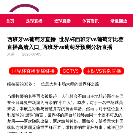
首页
足球直播
篮球直播
体育资讯
录像回放
西班牙vs葡萄牙直播_世界杯西班牙vs葡萄牙比赛
直播高清入口_西班牙vs葡萄牙预测分析直播
来源：
2026-07-05
世界杯直播专属链接
CCTV5
主队VS客队直播
维拉蒂的33岁：一位意大利中场大师的世界杯之殇
当维拉蒂的名字再次被提起，人们总会不由自主地想起那个在巴
黎圣日耳曼中场游刃有余的“小巨人”。33岁，对于一名中场球员
来说，本该是经验与智慧并存的黄金年龄。然而，对于这位意大
利足球的“遗珠”而言，世界杯的舞台却始终如同一个遥不可及的
梦魇——两次随队出征，两次黯然神伤，而如今，随着意大利国
家队连续两届无缘世界杯正赛，维拉蒂的世界杯故事，或许已经