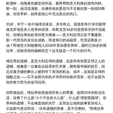
欧洲杯，他拖着伤腿坚持作战，最终帮助意大利捧起德劳内杯。
那一刻，他泪流满面，仿佛所有的委屈与不甘都在那一刻得到释
放。但世界杯，始终是他心中无法愈合的伤口。
33岁，对于一名中场球员来说，并非终点。莫德里奇37岁仍能带
领克罗地亚杀入世界杯四强，布斯克茨34岁仍是西班牙的中流砥
柱。但维拉蒂的处境却更为艰难——意大利足球正处于重建期，
新一代球员尚未完全成熟，而老将们的油箱里，究竟还剩多少
油？即便意大利能够闯入2026年美加墨世界杯，届时已36岁的维
拉蒂，还能否保持巅峰状态？这无疑是一个巨大的问号。
维拉蒂的遗憾，是意大利足球的遗憾，也是所有热爱足球之人的
遗憾。他像是一位被命运捉弄的艺术家，拥有最华丽的技艺，却
总在最关键的舞台上被剥夺了表演的机会。或许，这就是足球的
残酷之处——它不会因为你的才华而对你格外宽容，也不会因为
你的努力而为你改写结局。
但即便如此，维拉蒂依然值得所有人的尊重。他用33年的职业生
涯，诠释了什么是“小个子也有大心脏”，什么是“用智慧踢球”。世
界杯的遗憾，不会掩盖他的光芒，反而会让他的故事更加动人。
正如那句老话所说：“没有遗憾的青春，是不完整的。”而维拉蒂