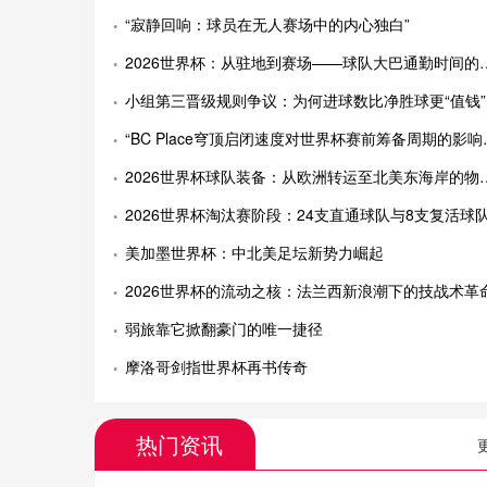
“寂静回响：球员在无人赛场中的内心独白”
2026世界杯：从驻地到赛场——球队大巴通勤时间的精准拆解与多维推演
小组第三晋级规则争议：为何进球数比净胜球更“值钱”
“BC Place穹顶启闭速度对世界杯赛前筹备周期的影响评估”
2026世界杯球队装备：从欧洲转运至北美东海岸的物流时效分析
2026世界杯淘汰赛阶段：24支直通球队与8支复活球队的竞技表现对比研
美加墨世界杯：中北美足坛新势力崛起
2026世界杯的流动之核：法兰西新浪潮下的技战术革
弱旅靠它掀翻豪门的唯一捷径
摩洛哥剑指世界杯再书传奇
热门资讯