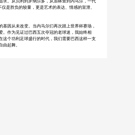
追求。从贝利到罗纳尔多，从加林查到内马尔，一代
不仅是胜负的较量，更是艺术的表达、情感的宣泄、
的基因从未改变。当内马尔们再次踏上世界杯赛场，
爱。作为见证过巴西五次夺冠的老球迷，我始终相
在这个功利足球盛行的时代，我们需要巴西这样一支
自由起舞。