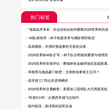
热门标签
“海拔战术革命：瓜达拉哈拉如何撕裂2026世界杯的攻防逻辑”
“48队新秩序：种子制度变革与洲际博弈暗流”
高原霸权：非洲区预选赛的无形统治者
2026世界杯48队扩军：种子队分档规则重塑与地理回避的隐形博弈
2026世界杯安保评估：费城林肯金融球场应急疏散通道宽度合规性深度解析
草根黑马挑战豪门铁壁：北美附加赛谁主沉浮？
假牙脱“口”而出庆进球瞬间
2026世界杯交通解密：美墨加三国球队大巴调度系统与球场路线设计全析
“时差5小时：从墨西哥城飞往纽约
纽约暗流：新泽西的冠军征途