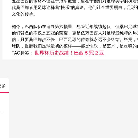
五星巴西的传奇不仅在于冠军数量，更在于他们对足球美学的执着
代桑巴舞者用足球诠释着“快乐”的真谛。他们让全世界明白，足球
文化的传承。
如今，巴西队仍在追寻第六颗星。尽管近年战绩起伏，但桑巴足球
他们背负的不仅是五冠的荣耀，更是亿万巴西人对足球最纯粹的热
信：只要桑巴舞步不停，巴西足球的传奇就永远不会终结。毕竟，
球队，提醒我们足球最初的模样——那是快乐，是艺术，是灵魂的
世界杯历史战绩！巴西 5 冠 2 亚
TAG标签：
更多