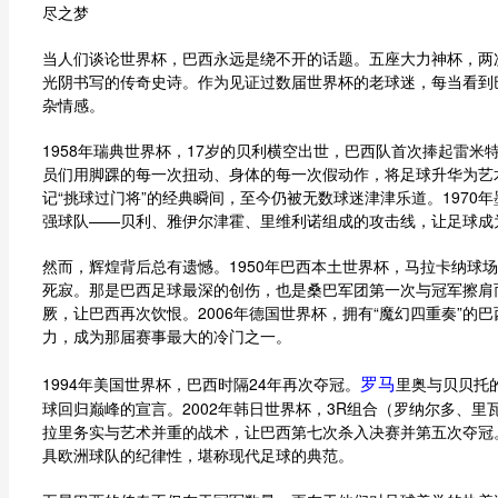
尽之梦
当人们谈论世界杯，巴西永远是绕不开的话题。五座大力神杯，两
光阴书写的传奇史诗。作为见证过数届世界杯的老球迷，每当看到
杂情感。
1958年瑞典世界杯，17岁的贝利横空出世，巴西队首次捧起雷
员们用脚踝的每一次扭动、身体的每一次假动作，将足球升华为艺
记“挑球过门将”的经典瞬间，至今仍被无数球迷津津乐道。197
强球队——贝利、雅伊尔津霍、里维利诺组成的攻击线，让足球成为
然而，辉煌背后总有遗憾。1950年巴西本土世界杯，马拉卡纳球
死寂。那是巴西足球最深的创伤，也是桑巴军团第一次与冠军擦肩而
厥，让巴西再次饮恨。2006年德国世界杯，拥有“魔幻四重奏”
力，成为那届赛事最大的冷门之一。
罗马
1994年美国世界杯，巴西时隔24年再次夺冠。
里奥与贝贝托
球回归巅峰的宣言。2002年韩日世界杯，3R组合（罗纳尔多、
拉里务实与艺术并重的战术，让巴西第七次杀入决赛并第五次夺冠
具欧洲球队的纪律性，堪称现代足球的典范。