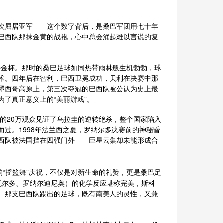
次屈居亚军——这个数字背后，是桑巴军团用七十年
巴西队那抹金黄的战袍，心中总会涌起难以言说的复
米特金杯。那时的桑巴足球如同热带雨林般生机勃勃，球
术。四年后在智利，巴西卫冕成功，贝利在决赛中那
0年墨西哥高原上，第三次夺冠的巴西队被公认为史上最
了真正意义上的“美丽游戏”。
场的20万观众见证了乌拉圭的逆转绝杀，整个国家陷入
过。1998年法兰西之夏，罗纳尔多决赛前的神秘昏
的巴西队被法国挡在四强门外——巨星云集却未能形成合
的“摇篮舞”庆祝，不仅是对新生命的礼赞，更是桑巴足
里瓦尔多、罗纳尔迪尼奥）的化学反应堪称完美，斯科
。那支巴西队踢出的足球，既有南美人的灵性，又兼