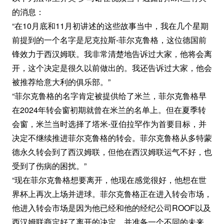
的消息：
“在10月底和11月初讲述的这些故事当中，我在几个星期
前提到的一个名字是尼克拉斯-菲尔克鲁格，这位德国前
锋效力于
西汉姆
联。我非常清楚地告诉过大家，他将会离
开，这个决定是很久以前做出的。我还告诉过大家，他会
被推荐给意大利的俱乐部。”
“菲尔克鲁格的名字肯定被提供给了米兰，菲尔克鲁格早
在2024年转会窗初期就曾在米兰的名单上。但在夏季转
会窗，米兰当时选择了塔米-亚伯拉罕作为首要目标，并
决定不继续推进菲尔克鲁格的转会。菲尔克鲁格从多特蒙
德永久转会到了西汉姆联，但他在西汉姆联运气不好，也
受到了伤病的困扰。”
“现在菲尔克鲁格想要离开，他现在感觉很好，他想在世
界杯上再次上场并进球。菲尔克鲁格正在进入转会市场，
他进入转会市场是因为他已经和他的经纪公司ROOF以及
西汉姆联商定好了离开的决定，并准备一个不同的未来。