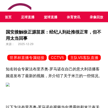
首页
足球直播
篮球直播
体育资讯
录像回放
国安接触徐正源苗原：经纪人到处推很正常，但不
用太当回事
来源：
2025-12-29
世界杯直播专属链接
CCTV5
主队VS客队直播
知名转会专家法布里齐奥-
罗马诺
在自己的意大利语播客
频道发布了最新的视频，并介绍了关于米兰的一些情况。
以下为法布里齐奥-罗马诺在视频当中透露的和米兰有关