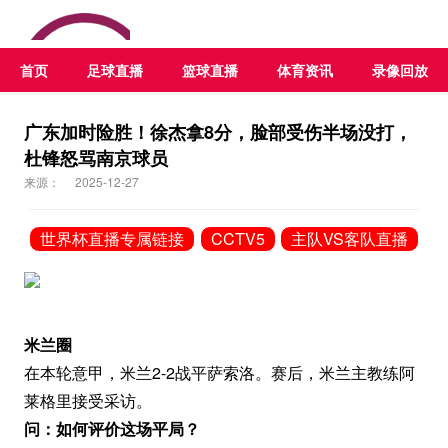
首页
足球直播
篮球直播
体育资讯
录像回放
广东加时险胜！徐杰拿8分，脸部受伤半场没打，
杜锋怒骂南京球员
来源：
2025-12-27
世界杯直播专属链接
CCTV5
主队VS客队直播
米兰圈
在本轮意甲，米兰2-2战平萨索洛。赛后，米兰主教练阿
莱格里接受采访。
问：如何评价这场平局？