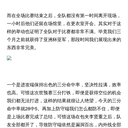
而在全场比赛结束之后，全队都没有第一时间离开现场，
一小时后他们还留在场馆里，在更衣室开会。其实对于这
样的举动也证明了全队对于比赛都非常不满。毕竟我们三
个月之前就获得了亚洲杯亚军，那段时间我们展现出来的
东西非常完美。
一个是进攻端保持出色的三分命中率，坚决性拉满，效率
也高。可惜这次世预赛三分打铁，即便是获得空位的机会
我们都无法打进，这样的结果就很让人绝望，今天的三分
命中率就28中5。再加上防守端我们怎么都防不住，即便
是上场比赛完成了总结，可惜这场在包夹李贤重之后，队
友全部都开了，导致防守端依然是漏洞百出，内外线全部